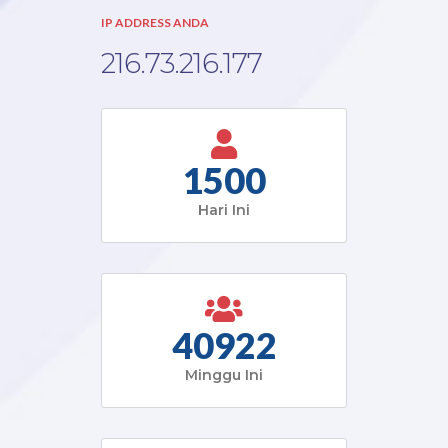
IP ADDRESS ANDA
216.73.216.177
1500
Hari Ini
40922
Minggu Ini