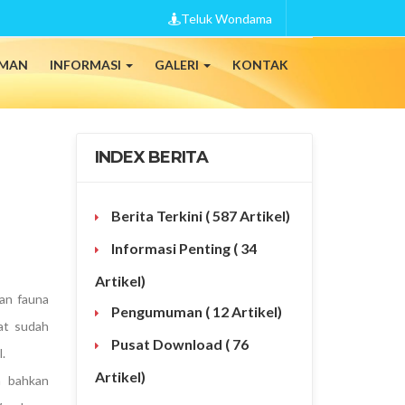
Teluk Wondama
MAN
INFORMASI
GALERI
KONTAK
INDEX BERITA
Berita Terkini
( 587 Artikel)
Informasi Penting
( 34
Artikel)
dan fauna
Pengumuman
( 12 Artikel)
at sudah
Pusat Download
( 76
.
Artikel)
a bahkan