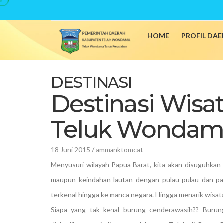
Home
/
DESTINASI
HOME
PROFIL DA
DESTINASI
Destinasi Wisa
Teluk Wondam
18 Juni 2015
/
ammanktomcat
Menyusuri wilayah Papua Barat, kita akan disuguhkan
maupun keindahan lautan dengan pulau-pulau dan pan
terkenal hingga ke manca negara. Hingga menarik wisat
Siapa yang tak kenal burung cenderawasih?? Buru