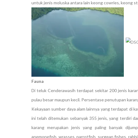
untuk jenis moluska antara lain keong cowries, keong s
Fauna
Di teluk Cenderawasih terdapat sekitar 200 jenis kara
pulau besar maupun kecil. Persentase penutupan karang
Kekayaan sumber daya alam lainnya yang terdapat di k
ini telah ditemukan sebanyak 355 jenis, yang terdiri dar
karang merupakan jenis yang paling banyak dijumpai 
anemonefish, wrasses, parrotfish, surgean fishes, rabbi