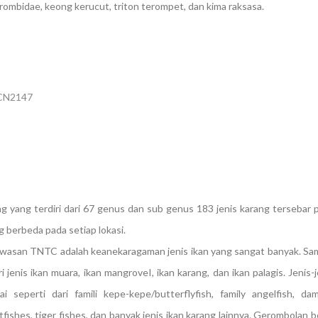
trombidae, keong kerucut, triton terompet, dan kima raksasa.
ng yang terdiri dari 67 genus dan sub genus 183 jenis karang tersebar 
 berbeda pada setiap lokasi.
awasan TNTC adalah keanekaragaman jenis ikan yang sangat banyak. Sa
i jenis ikan muara, ikan mangroveI, ikan karang, dan ikan palagis. Jenis-j
seperti dari famili kepe-kepe/butterflyfish, family angelfish, damn
tfishes, tiger fishes, dan banyak jenis ikan karang lainnya. Gerombolan b