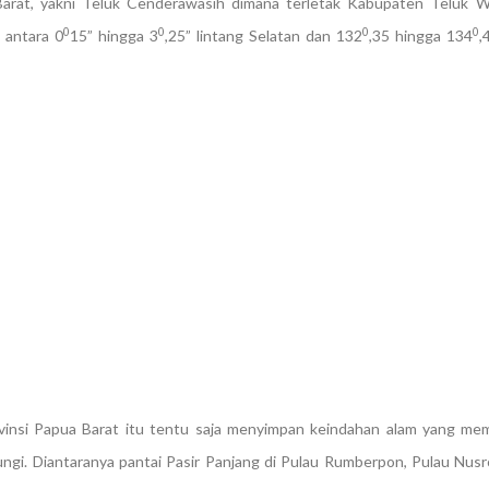
 Barat, yakni Teluk Cenderawasih dimana terletak Kabupaten Teluk 
0
0
0
0
 antara 0
15” hingga 3
,25” lintang Selatan dan 132
,35 hingga 134
,
vinsi Papua Barat itu tentu saja menyimpan keindahan alam yang me
ngi. Diantaranya pantai Pasir Panjang di Pulau Rumberpon, Pulau Nusr