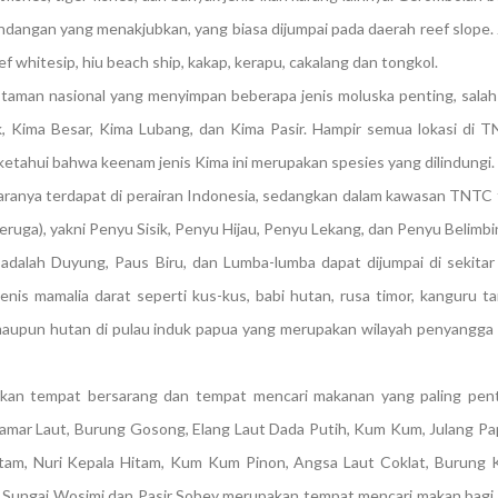
angan yang menakjubkan, yang biasa dijumpai pada daerah reef slope.
reef whitesip, hiu beach ship, kakap, kerapu, cakalang dan tongkol.
aman nasional yang menyimpan beberapa jenis moluska penting, salah
ik, Kima Besar, Kima Lubang, dan Kima Pasir. Hampir semua lokasi di 
ketahui bahwa keenam jenis Kima ini merupakan spesies yang dilindungi.
taranya terdapat di perairan Indonesia, sedangkan dalam kawasan TNTC
ruga), yakni Penyu Sisik, Penyu Hijau, Penyu Lekang, dan Penyu Belimbi
dalah Duyung, Paus Biru, dan Lumba-lumba dapat dijumpai di sekitar 
is mamalia darat seperti kus-kus, babi hutan, rusa timor, kanguru t
maupun hutan di pulau induk papua yang merupakan wilayah penyangga
kan tempat bersarang dan tempat mencari makanan yang paling pent
, Camar Laut, Burung Gosong, Elang Laut Dada Putih, Kum Kum, Julang Pa
tam, Nuri Kepala Hitam, Kum Kum Pinon, Angsa Laut Coklat, Burung 
tar Sungai Wosimi dan Pasir Sobey merupakan tempat mencari makan bagi