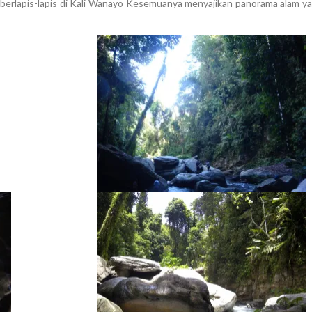
g berlapis-lapis di Kali Wanayo Kesemuanya menyajikan panorama alam y