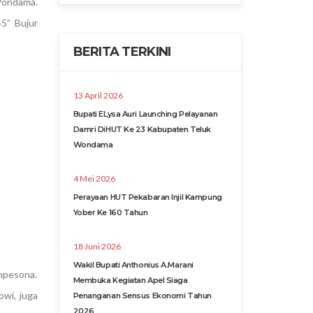
Wondama.
45” Bujur
BERITA TERKINI
13 April 2026
Bupati ELysa Auri Launching Pelayanan
Damri DiHUT Ke 23 Kabupaten Teluk
Wondama
4 Mei 2026
Perayaan HUT Pekabaran Injil Kampung
Yober Ke 160 Tahun
18 Juni 2026
Wakil Bupati Anthonius A.Marani
mpesona.
Membuka Kegiatan Apel Siaga
owi, juga
Penanganan Sensus Ekonomi Tahun
2026