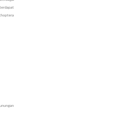
 terdapat
thoptera
gunungan