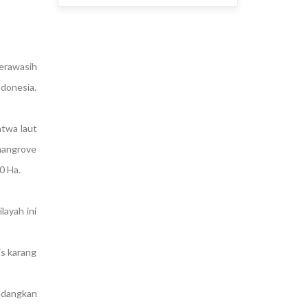
erawasih
donesia.
atwa laut
 mangrove
0 Ha.
layah ini
is karang
Sedangkan