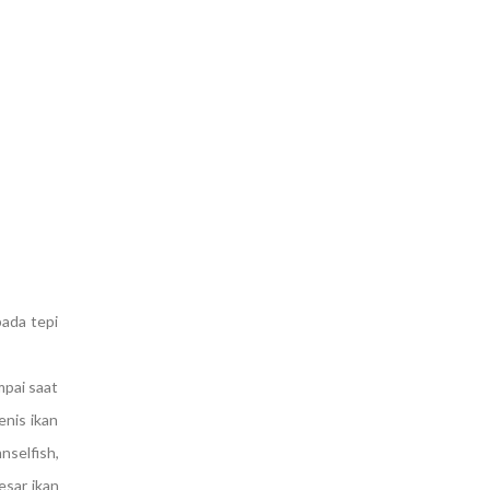
pada tepi
mpai saat
enis ikan
selfish,
esar ikan