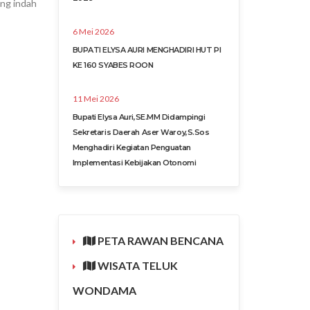
ang indah
6 Mei 2026
BUPATI ELYSA AURI MENGHADIRI HUT PI
KE 160 SYABES ROON
11 Mei 2026
Bupati Elysa Auri,SE.MM Didampingi
Sekretaris Daerah Aser Waroy,S.Sos
Menghadiri Kegiatan Penguatan
Implementasi Kebijakan Otonomi
PETA RAWAN BENCANA
WISATA TELUK
WONDAMA