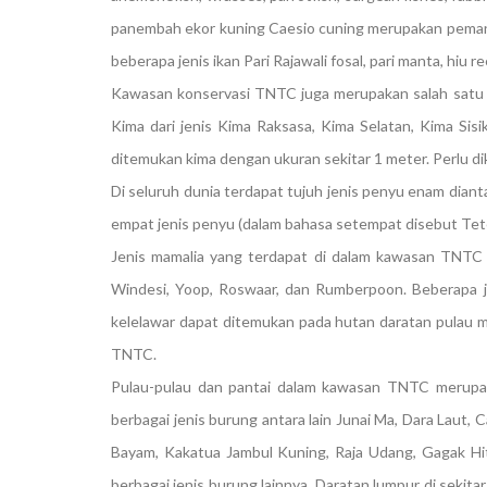
panembah ekor kuning Caesio cuning merupakan pemand
beberapa jenis ikan Pari Rajawali fosal, pari manta, hiu 
Kawasan konservasi TNTC juga merupakan salah satu t
Kima dari jenis Kima Raksasa, Kima Selatan, Kima Sis
ditemukan kima dengan ukuran sekitar 1 meter. Perlu di
Di seluruh dunia terdapat tujuh jenis penyu enam dian
empat jenis penyu (dalam bahasa setempat disebut Tete
Jenis mamalia yang terdapat di dalam kawasan TNTC a
Windesi, Yoop, Roswaar, dan Rumberpoon. Beberapa jen
kelelawar dapat ditemukan pada hutan daratan pulau 
TNTC.
Pulau-pulau dan pantai dalam kawasan TNTC merupa
berbagai jenis burung antara lain Junai Ma, Dara Laut
Bayam, Kakatua Jambul Kuning, Raja Udang, Gagak Hi
berbagai jenis burung lainnya. Daratan lumpur di seki