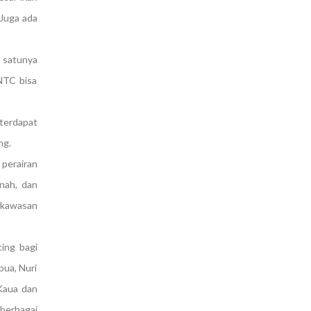
 Juga ada
 satunya
TNTC bisa
 terdapat
ng.
perairan
anah, dan
 kawasan
ing bagi
pua, Nuri
Kaua dan
 berbagai