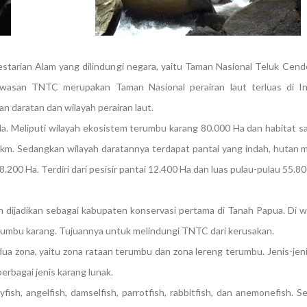
arian Alam yang dilindungi negara, yaitu Taman Nasional Teluk Cend
san TNTC merupakan Taman Nasional perairan laut terluas di In
n daratan dan wilayah perairan laut.
 Ha. Meliputi wilayah ekosistem terumbu karang 80.000 Ha dan habitat s
0 km. Sedangkan wilayah daratannya terdapat pantai yang indah, hutan
8.200 Ha. Terdiri dari pesisir pantai 12.400 Ha dan luas pulau-pulau 55.80
dijadikan sebagai kabupaten konservasi pertama di Tanah Papua. Di wi
erumbu karang. Tujuannya untuk melindungi TNTC dari kerusakan.
a zona, yaitu zona rataan terumbu dan zona lereng terumbu. Jenis-jen
berbagai jenis karang lunak.
yfish, angelfish, damselfish, parrotfish, rabbitfish, dan anemonefish. 