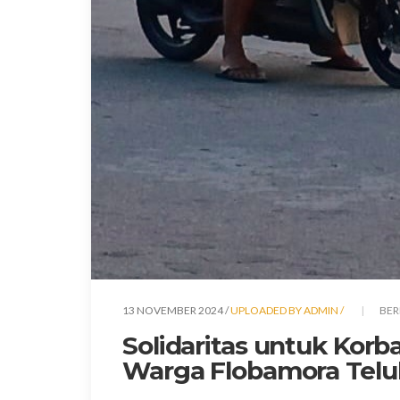
13 NOVEMBER 2024 /
UPLOADED BY ADMIN /
BER
Solidaritas untuk Kor
Warga Flobamora Telu