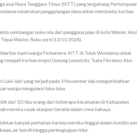
a asal Nusa Tenggara Timur (NTT) yang tergabung Perkumpula
ondama melakukan penggalangan dana untuk membantu korban
 sumbangan suka rela dari pengguna jalan di kota Wasior. Aks
 Topai Wasior, Rabu sore (13/11/2024).
olidaritas kami warga Flobamora-NTT di Teluk Wondama untuk
g menjadi korban erupsi Gunung Lewotobi, “kata Florianus Abo
 Laki-laki yang terjadi pada 3 November lalu mengakibatkan
usan warga mengalami luka-luka.
h dari 10 ribu orang dari beberapa kecamatan di Kabupaten
mah mereka rusak ataupun berada dalam zona bahaya.
hkan banyak perhatian karena mereka tinggal dalam kondisi ya
aian, air bersih hingga perlengkapan tidur.