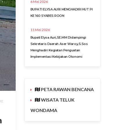
6 Mei 2026
BUPATI ELYSA AURI MENGHADIRI HUT PI
KE 160 SYABES ROON
11 Mei 2026
Bupati Elysa Auri,SE.MM Didampingi
Sekretaris Daerah Aser Waroy,S.Sos
Menghadiri Kegiatan Penguatan
Implementasi Kebijakan Otonomi
PETA RAWAN BENCANA
WISATA TELUK
RE
WONDAMA
n