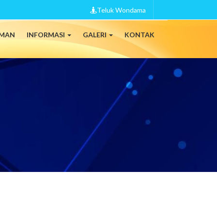
Teluk Wondama
MAN
INFORMASI
GALERI
KONTAK