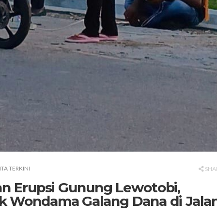
ITA TERKINI
SHA
ban Erupsi Gunung Lewotobi,
k Wondama Galang Dana di Jala