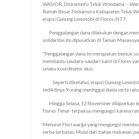
WASIOR, Diskominfo Teluk Wondama – Warg
Rumah Besar Flobamora Kabupaten Teluk W
erupsi Gunung Lewotobi di Flores, NTT.
Penggalangan dana dilakukan dengan meminta
solidaritas itu dipusatkan di Taman Masasoya
“Penggalangan dana ini merupakan bentuk s
membantu saudara-saudari kami di Flores yan
selaku koordinator aksi.
Seperti diketahui, erupsi Gunung Lewotobi
sedikitnya 9 orang meninggal dunia serta rat
Hingga Selasa, 12 November dilaporkan lebi
Flores Timur terpaksa mengungsi karena ru
Menurut Flori warga yang mengungsi membutu
serba terbatas. Mulai dari bahan makanan, pak