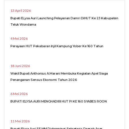
13 April 2026
Bupati ELysa Auri Launching Pelayanan Damri DiHUT Ke 23 Kabupaten
Teluk Wondama
4 Mei 2026
Perayaan HUT Pekabaran Injil Kampung Yober Ke 160 Tahun
18 Juni 2026
Wakil Bupati Anthonius A.Marani Membuka Kegiatan Apel Siaga
Penanganan Sensus Ekonomi Tahun 2026
6 Mei 2026
BUPATI ELYSA AURI MENGHADIRI HUT PI KE 160 SYABES ROON
11 Mei 2026
Bupati Elysa Auri,SE.MM Didampingi Sekretaris Daerah Aser