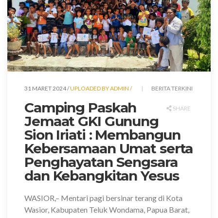
31 MARET 2024 /
UPLOADED BY ADMIN /
BERITA TERKINI
Camping Paskah
SHARE
Jemaat GKI Gunung
Sion Iriati : Membangun
Kebersamaan Umat serta
Penghayatan Sengsara
dan Kebangkitan Yesus
WASIOR,
– Mentari pagi bersinar terang di Kota
Wasior, Kabupaten Teluk Wondama, Papua Barat,