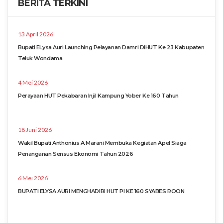
BERITA TERKINI
13 April 2026
Bupati ELysa Auri Launching Pelayanan Damri DiHUT Ke 23 Kabupaten
Teluk Wondama
4 Mei 2026
Perayaan HUT Pekabaran Injil Kampung Yober Ke 160 Tahun
18 Juni 2026
Wakil Bupati Anthonius A.Marani Membuka Kegiatan Apel Siaga
Penanganan Sensus Ekonomi Tahun 2026
6 Mei 2026
BUPATI ELYSA AURI MENGHADIRI HUT PI KE 160 SYABES ROON