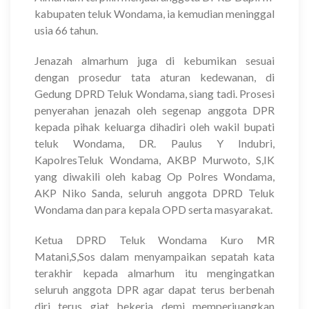
kabupaten teluk Wondama, ia kemudian meninggal
usia 66 tahun.
Jenazah almarhum juga di kebumikan sesuai
dengan prosedur tata aturan kedewanan, di
Gedung DPRD Teluk Wondama, siang tadi. Prosesi
penyerahan jenazah oleh segenap anggota DPR
kepada pihak keluarga dihadiri oleh wakil bupati
teluk Wondama, DR. Paulus Y Indubri,
KapolresTeluk Wondama, AKBP Murwoto, S,IK
yang diwakili oleh kabag Op Polres Wondama,
AKP Niko Sanda, seluruh anggota DPRD Teluk
Wondama dan para kepala OPD serta masyarakat.
Ketua DPRD Teluk Wondama Kuro MR
Matani,S,Sos dalam menyampaikan sepatah kata
terakhir kepada almarhum itu mengingatkan
seluruh anggota DPR agar dapat terus berbenah
diri terus giat bekerja demi memperjuangkan