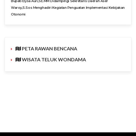
Bupati Elysa Auri,SE.MM Didampingi Sekretaris Daerah Aser
Waroy,S.Sos Menghadiri Kegiatan Penguatan Implementasi Kebijakan
Otonomi
PETA RAWAN BENCANA
WISATA TELUK WONDAMA