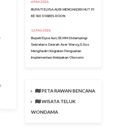
6 Mei 2026
BUPATI ELYSA AURI MENGHADIRI HUT PI
KE 160 SYABES ROON
11 Mei 2026
r
Bupati Elysa Auri,SE.MM Didampingi
Sekretaris Daerah Aser Waroy,S.Sos
Menghadiri Kegiatan Penguatan
Implementasi Kebijakan Otonomi
h
PETA RAWAN BENCANA
WISATA TELUK
WONDAMA