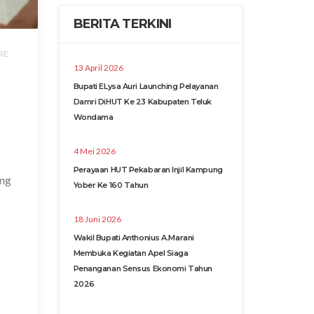
BERITA TERKINI
RE
13 April 2026
Bupati ELysa Auri Launching Pelayanan
Damri DiHUT Ke 23 Kabupaten Teluk
Wondama
4 Mei 2026
Perayaan HUT Pekabaran Injil Kampung
ang
Yober Ke 160 Tahun
18 Juni 2026
Wakil Bupati Anthonius A.Marani
Membuka Kegiatan Apel Siaga
Penanganan Sensus Ekonomi Tahun
2026