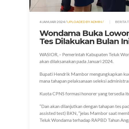
4 JANUARI 2024 /
UPLOADED BY ADMIN /
BERITA 
Wondama Buka Lowong
Tes Dilakukan Bulan I
WASIOR,
– Pemerintah Kabupaten Teluk Won
akan dilaksanakan pada Januari 2024.
Bupati Hendrik Mambor mengungkapkan kuot
mana tahapan pelaksanaan seleksi administras
Kuota CPNS formasi honorer yang tersedia it
“Dan akan dilanjutkan dengan tahapan tes p
assisted test) BKN, “jelas Mambor saat me
Teluk Wondama terhadap RAPBD Tahun Anggara