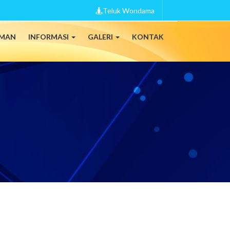
Teluk Wondama
MAN
INFORMASI
GALERI
KONTAK