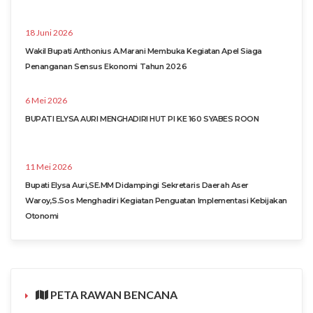
18 Juni 2026
Wakil Bupati Anthonius A.Marani Membuka Kegiatan Apel Siaga
Penanganan Sensus Ekonomi Tahun 2026
6 Mei 2026
BUPATI ELYSA AURI MENGHADIRI HUT PI KE 160 SYABES ROON
11 Mei 2026
Bupati Elysa Auri,SE.MM Didampingi Sekretaris Daerah Aser
Waroy,S.Sos Menghadiri Kegiatan Penguatan Implementasi Kebijakan
Otonomi
PETA RAWAN BENCANA