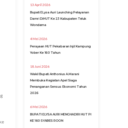
13 April 2026
Bupati ELysa Auri Launching Pelayanan
Damri DiHUT Ke 23 Kabupaten Teluk
Wondama
4 Mei 2026
Perayaan HUT Pekabaran Injil Kampung
Yober Ke 160 Tahun
18 Juni 2026
Wakil Bupati Anthonius A.Marani
Membuka Kegiatan Apel Siaga
Penanganan Sensus Ekonomi Tahun
2026
ng
6 Mei 2026
BUPATI ELYSA AURI MENGHADIRI HUT PI
KE 160 SYABES ROON
ke