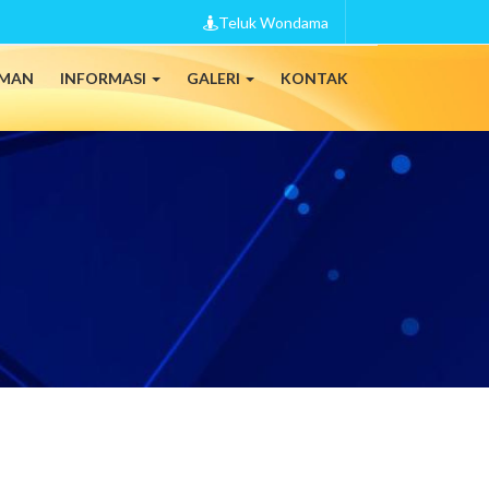
Teluk Wondama
MAN
INFORMASI
GALERI
KONTAK