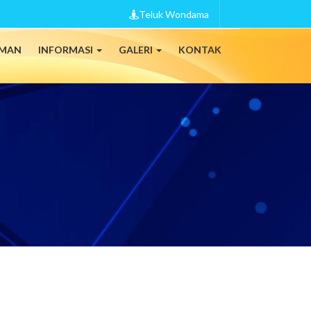
Teluk Wondama
MAN
INFORMASI
GALERI
KONTAK