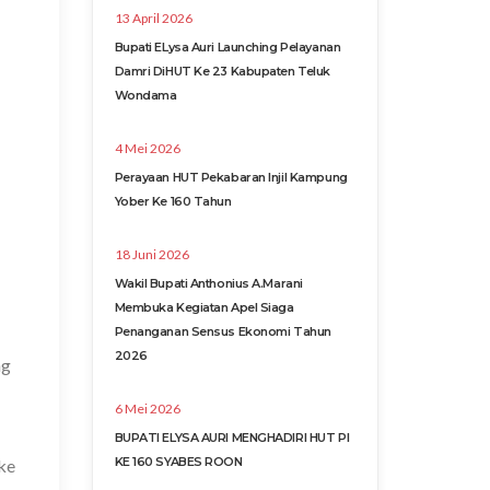
13 April 2026
Bupati ELysa Auri Launching Pelayanan
Damri DiHUT Ke 23 Kabupaten Teluk
Wondama
4 Mei 2026
Perayaan HUT Pekabaran Injil Kampung
Yober Ke 160 Tahun
18 Juni 2026
Wakil Bupati Anthonius A.Marani
Membuka Kegiatan Apel Siaga
Penanganan Sensus Ekonomi Tahun
2026
ng
6 Mei 2026
BUPATI ELYSA AURI MENGHADIRI HUT PI
KE 160 SYABES ROON
ke