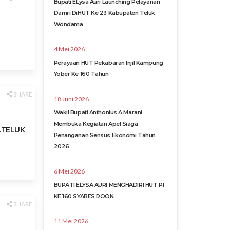
Bupati ELysa Auri Launching Pelayanan
Damri DiHUT Ke 23 Kabupaten Teluk
Wondama
4 Mei 2026
Perayaan HUT Pekabaran Injil Kampung
Yober Ke 160 Tahun
SHARE
18 Juni 2026
Wakil Bupati Anthonius A.Marani
Membuka Kegiatan Apel Siaga
.TELUK
Penanganan Sensus Ekonomi Tahun
2026
6 Mei 2026
BUPATI ELYSA AURI MENGHADIRI HUT PI
KE 160 SYABES ROON
SHARE
11 Mei 2026