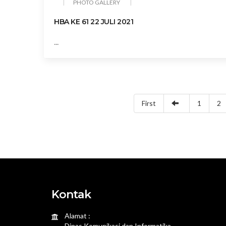
PHOTO GALLERY
HBA KE 61 22 JULI 2021
...
First
1
2
Kontak
Alamat :
Dinas Komunikasi dan Informatika