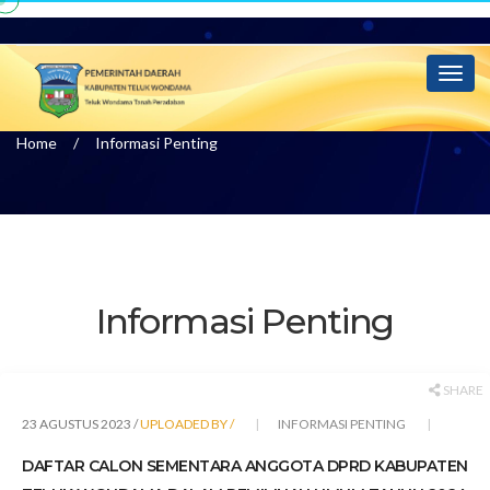
Info
Toggl
naviga
Home
Informasi Penting
Informasi Penting
SHARE
23 AGUSTUS 2023 /
UPLOADED BY /
INFORMASI PENTING
DAFTAR CALON SEMENTARA ANGGOTA DPRD KABUPATEN