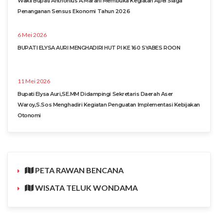
Wakil Bupati Anthonius A.Marani Membuka Kegiatan Apel Siaga
Penanganan Sensus Ekonomi Tahun 2026
6 Mei 2026
BUPATI ELYSA AURI MENGHADIRI HUT PI KE 160 SYABES ROON
11 Mei 2026
Bupati Elysa Auri,SE.MM Didampingi Sekretaris Daerah Aser
Waroy,S.Sos Menghadiri Kegiatan Penguatan Implementasi Kebijakan
Otonomi
PETA RAWAN BENCANA
WISATA TELUK WONDAMA